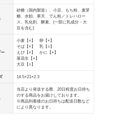
砂糖（国内製造）、小豆、もち粉、麦芽
糖、水飴、寒天、でん粉／トレハロー
料
ス、乳化剤、酵素、(一部に乳成分・大
豆を含む)
小麦【×】 卵【×】
そば【×】 乳【○】
ギー
えび【×】 かに【×】
落花生【×】
大豆【○】
ズ
14.5×21×2.3
当店より発送する際、20日程度お日持ち
のする商品をお届けしております。
ち
※商品到着後のお日持ちは配送日数など
により異なります。