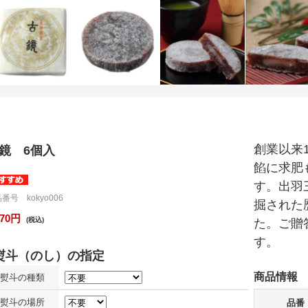
創業以来
鏡 6個入
餡に求肥
す。出羽
番号 kokyo006
掘された
470円
(税込)
た。ご贈
す。
商品情報
熨斗の種類
熨斗の場所
品番