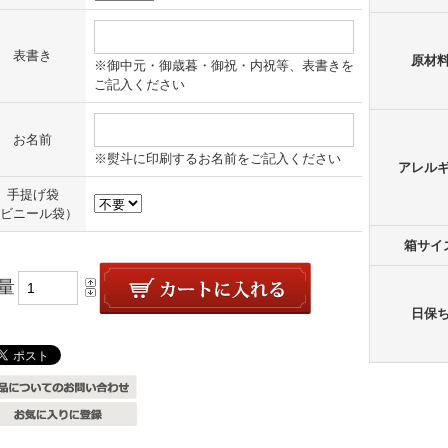
表書き
原材
※御中元・御歳暮・御祝・内祝等、表書きを
ご記入ください
お名前
※熨斗に印刷するお名前をご記入ください
アレル
手提げ袋
ビニール袋）
箱サイ
量
日保