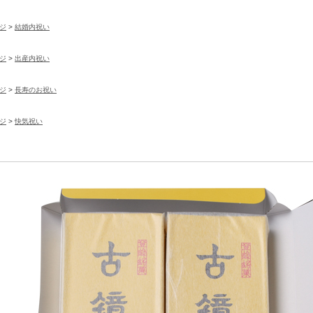
ジ
>
結婚内祝い
ジ
>
出産内祝い
ジ
>
長寿のお祝い
ジ
>
快気祝い