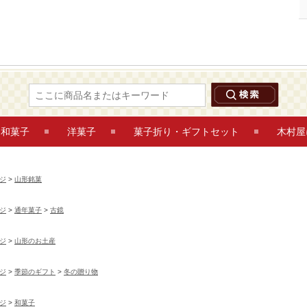
古鏡 6個入 山形銘菓 鶴岡木村屋ネットショップ
和菓子
洋菓子
菓子折り・ギフトセット
木村屋
ジ
>
山形銘菓
ジ
>
通年菓子
>
古鏡
ジ
>
山形のお土産
ジ
>
季節のギフト
>
冬の贈り物
ジ
>
和菓子