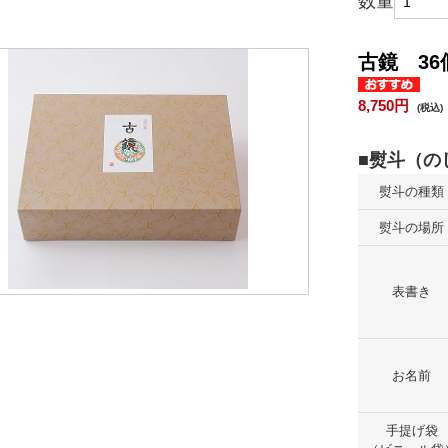
数量
古鏡 36
8,750円
(税込)
熨斗の種類
熨斗の場所
表書き
お名前
手提げ袋