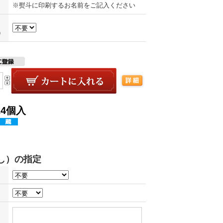
※熨斗に印刷するお名前をご記入ください
）
4個入