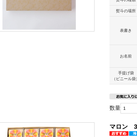
熨斗の場所
表書き
お名前
手提げ袋
（ビニール袋
数量
マロン 3