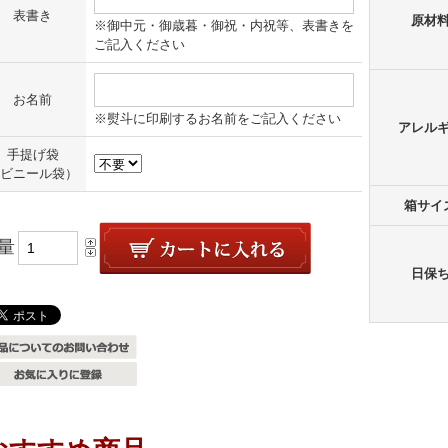
表書き
原材
※御中元・御歳暮・御祝・内祝等、表書きを
ご記入ください
お名前
※熨斗に印刷するお名前をご記入ください
アレル
手提げ袋
ビニール袋）
箱サイ
量
日保