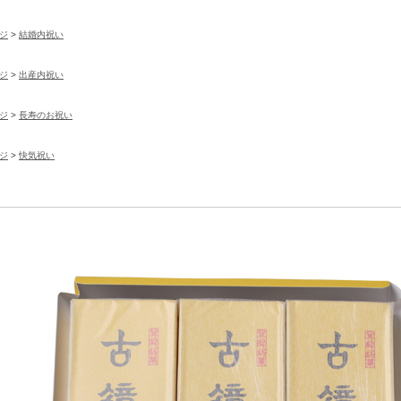
ジ
>
結婚内祝い
ジ
>
出産内祝い
ジ
>
長寿のお祝い
ジ
>
快気祝い