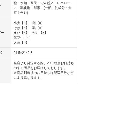
糖、水飴、寒天、でん粉／トレハロー
料
ス、乳化剤、酵素、(一部に乳成分・大
豆を含む)
小麦【×】 卵【×】
そば【×】 乳【○】
ギー
えび【×】 かに【×】
落花生【×】
大豆【○】
ズ
21.5×21×2.3
当店より発送する際、20日程度お日持ち
のする商品をお届けしております。
ち
※商品到着後のお日持ちは配送日数など
により異なります。