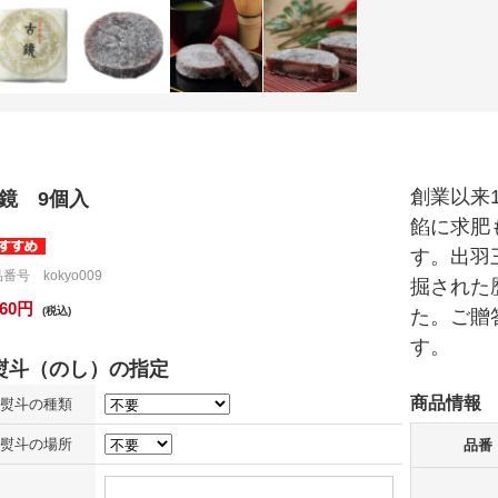
創業以来
鏡 9個入
餡に求肥
す。出羽
番号 kokyo009
掘された
160円
(税込)
た。ご贈
す。
商品情報
熨斗の種類
熨斗の場所
品番