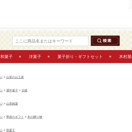
古鏡 9個入 山形のお土産 鶴岡木村屋ネットショップ
和菓子
洋菓子
菓子折り・ギフトセット
木村屋
ジ
>
山形のお土産
ジ
>
通年菓子
>
古鏡
ジ
>
山形銘菓
ジ
>
季節のギフト
>
冬の贈り物
ジ
>
和菓子