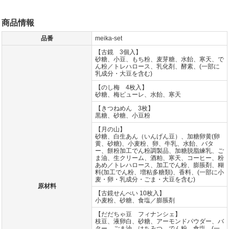
商品情報
品番
meika-set
【古鏡 3個入】
砂糖、小豆、もち粉、麦芽糖、水飴、寒天、で
ん粉／トレハロース、乳化剤、酵素、(一部に
乳成分・大豆を含む)
【のし梅 4枚入】
砂糖、梅ピューレ、水飴、寒天
【きつねめん 3枚】
黒糖、砂糖、小豆粉
【月の山】
砂糖、白生あん（いんげん豆）、加糖卵黄(卵
黄、砂糖)、小麦粉、卵、牛乳、水飴、バタ
ー、餅粉加工でん粉調製品、加糖脱脂練乳、ご
ま油、生クリーム、酒粕、寒天、コーヒー、粉
あめ／トレハロース、加工でん粉、膨脹剤、糊
料(加工でん粉、増粘多糖類)、香料、(一部に小
麦・卵・乳成分・ごま・大豆を含む)
原材料
【古鏡せんべい 10枚入】
小麦粉、砂糖、食塩／膨脹剤
【だだちゃ豆 フィナンシェ】
枝豆、液卵白、砂糖、アーモンドパウダー、バ
ター、ごま油、はちみつ、でん粉、食塩、(一