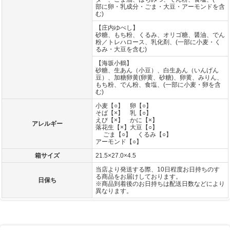
部に卵・乳成分・ごま・大豆・アーモンドを含
む)
【庄内ゆべし】
砂糖、もち粉、くるみ、オリゴ糖、醤油、でん
粉／トレハロース、乳化剤、(一部に小麦・く
るみ・大豆を含む)
【海坂小鶴】
砂糖、生あん（小豆）、白生あん（いんげん
豆）、加糖卵黄(卵黄、砂糖)、卵黄、みりん、
もち粉、でん粉、食塩、(一部に小麦・卵を含
む)
小麦【○】 卵【○】
そば【×】 乳【○】
えび【×】 かに【×】
アレルギー
落花生【×】大豆【○】
ごま【○】 くるみ【○】
アーモンド【○】
箱サイズ
21.5×27.0×4.5
当店より発送する際、10日程度お日持ちのす
る商品をお届けしております。
日保ち
※商品到着後のお日持ちは配送日数などにより
異なります。