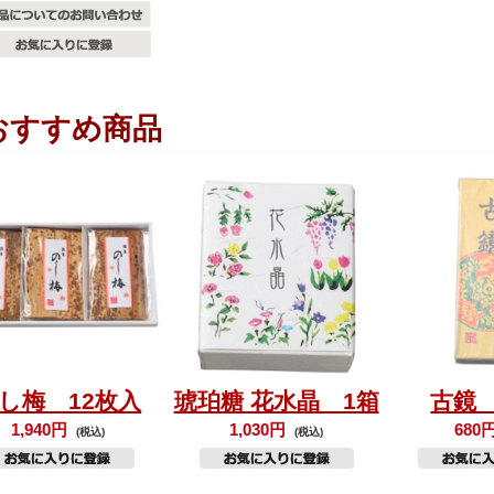
おすすめ商品
し梅 12枚入
琥珀糖 花水晶 1箱
古鏡
1,940円
1,030円
680
(税込)
(税込)