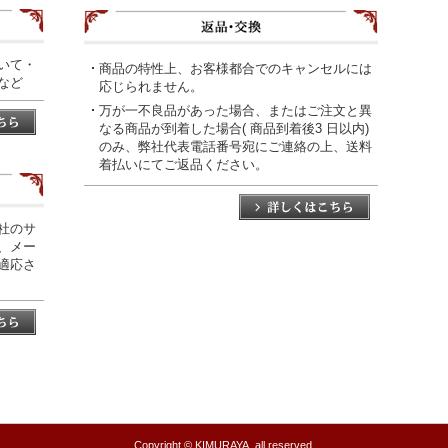
いて・
商品の特性上、お客様都合でのキャンセルには
など
応じられません。
万が一不良品があった場合、またはご注文と異
なる商品が到着した場合( 商品到着後3 日以内)
のみ、弊社代表電話番号宛にご連絡の上、送料
着払いにてご返品ください。
社のサ
、メー
適応さ
Copyright © KIMURAYA. all reserved.