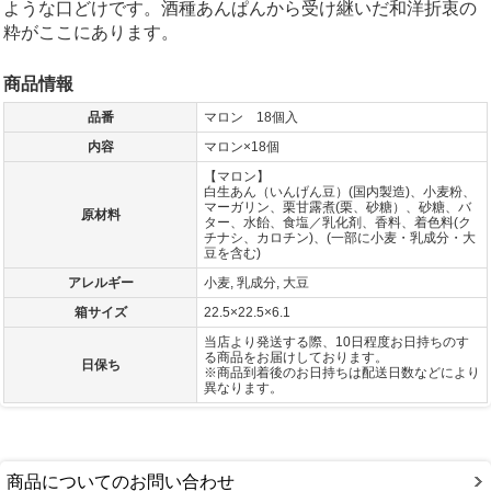
ような口どけです。酒種あんぱんから受け継いだ和洋折衷の
粋がここにあります。
商品情報
品番
マロン 18個入
内容
マロン×18個
【マロン】
白生あん（いんげん豆）(国内製造)、小麦粉、
マーガリン、栗甘露煮(栗、砂糖）、砂糖、バ
原材料
ター、水飴、食塩／乳化剤、香料、着色料(ク
チナシ、カロチン)、(一部に小麦・乳成分・大
豆を含む)
アレルギー
小麦, 乳成分, 大豆
箱サイズ
22.5×22.5×6.1
当店より発送する際、10日程度お日持ちのす
る商品をお届けしております。
日保ち
※商品到着後のお日持ちは配送日数などにより
異なります。
商品についてのお問い合わせ