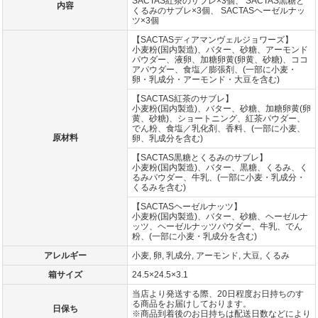
SACTAS紅茶のサブレ×3個、 SACTAS黒糖と
内容
くるみのサブレ×3個、 SACTASヘーゼルナッ
ツ×3個
【SACTASディアマンヴェルジョワーズ】
小麦粉(国内製造)、バター、砂糖、アーモンド
パウダー、液卵、加糖卵黄(卵黄、砂糖)、ココ
アパウダー、食塩／膨張剤、(一部に小麦・
卵・乳成分・アーモンド・大豆を含む)
【SACTAS紅茶のサブレ】
小麦粉(国内製造)、バター、砂糖、加糖卵黄(卵
黄、砂糖)、ショートニング、紅茶パウダー、
でん粉、食塩／乳化剤、香料、(一部に小麦、
原材料
卵、乳成分を含む)
【SACTAS黒糖とくるみのサブレ】
小麦粉(国内製造)、バター、黒糖、くるみ、く
るみパウダー、牛乳、(一部に小麦・乳成分・
くるみを含む)
【SACTASヘーゼルナッツ】
小麦粉(国内製造)、バター、砂糖、ヘーゼルナ
ッツ、ヘーゼルナッツパウダー、牛乳、でん
粉、(一部に小麦・乳成分を含む)
アレルギー
小麦, 卵, 乳成分, アーモンド, 大豆, くるみ
箱サイズ
24.5×24.5×3.1
当店より発送する際、20日程度お日持ちのす
る商品をお届けしております。
日保ち
※商品到着後のお日持ちは配送日数などにより