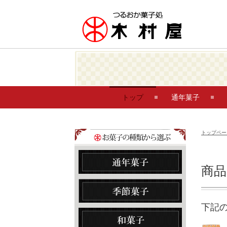
トップ
通年菓子
トップペー
商
下記