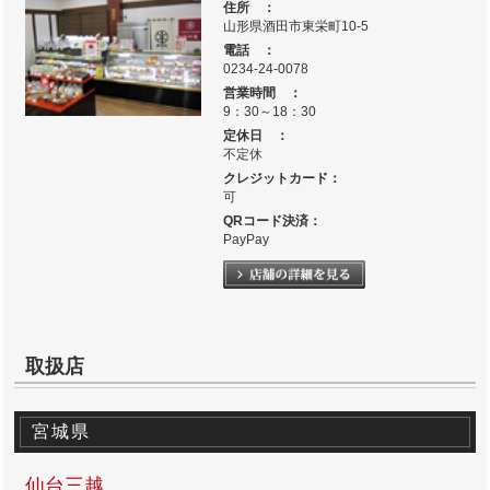
住所 ：
山形県酒田市東栄町10-5
電話 ：
0234-24-0078
営業時間 ：
9：30～18：30
定休日 ：
不定休
クレジットカード：
可
QRコード決済：
PayPay
取扱店
宮城県
仙台三越