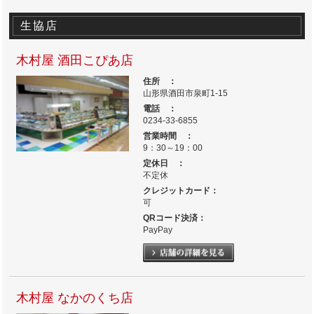
生協店
木村屋 酒田こぴあ店
住所 ：
山形県酒田市泉町1-15
電話 ：
0234-33-6855
営業時間 ：
9：30～19：00
定休日 ：
不定休
クレジットカード：
可
QRコード決済：
PayPay
木村屋 なかのくち店