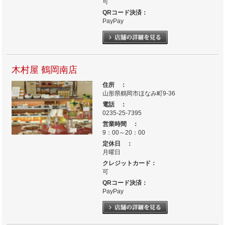
可
QRコード決済：
PayPay
木村屋 鶴岡南店
住所 ：
山形県鶴岡市ほなみ町9-36
電話 ：
0235-25-7395
営業時間 ：
9：00～20：00
定休日 ：
月曜日
クレジットカード：
可
QRコード決済：
PayPay