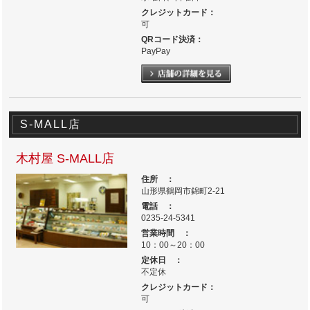
クレジットカード：
可
QRコード決済：
PayPay
S-MALL店
木村屋 S-MALL店
住所 ：
山形県鶴岡市錦町2-21
電話 ：
0235-24-5341
営業時間 ：
10：00～20：00
定休日 ：
不定休
クレジットカード：
可