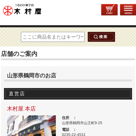
トップページ
>
木村屋について
> 店舗のご案内
店舗のご案内
山形県鶴岡市のお店
直営店
木村屋 本店
住所 ：
山形県鶴岡市山王町9-25
電話 ：
0235-22-4531