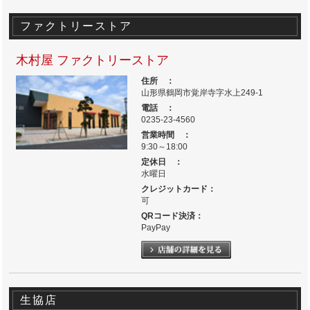
ファクトリーストア
木村屋 ファクトリーストア
住所 ：
山形県鶴岡市覚岸寺字水上249-1
電話 ：
0235-23-4560
営業時間 ：
9:30～18:00
定休日 ：
水曜日
クレジットカード：
可
QRコード決済：
PayPay
生協店