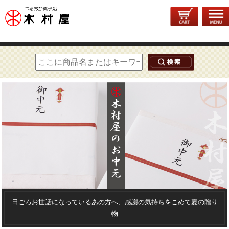
トップページ
>
季節のギフト
> お中元
日ごろお世話になっているあの方へ、感謝の気持ちをこめて夏の贈り
物