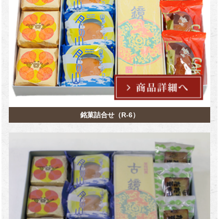
銘菓詰合せ（R-6）