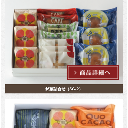
銘菓詰合せ（SG-2）