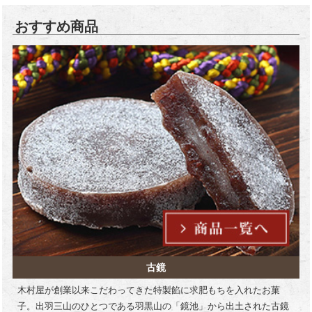
おすすめ商品
古鏡
木村屋が創業以来こだわってきた特製餡に求肥もちを入れたお菓
子。出羽三山のひとつである羽黒山の「鏡池」から出土された古鏡