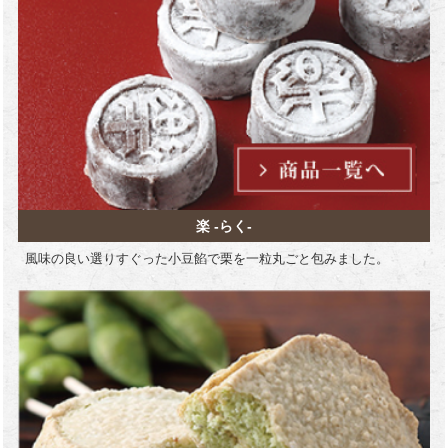
楽 -らく-
風味の良い選りすぐった小豆餡で栗を一粒丸ごと包みました。