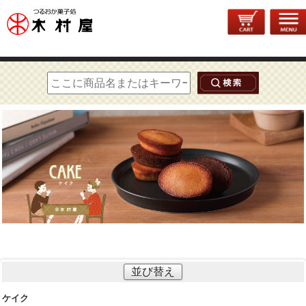
トップページ
>
洋菓子
> ケイク
並び替え
ケイク