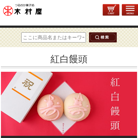
トップページ
>
和菓子
> 紅白饅頭
紅白饅頭