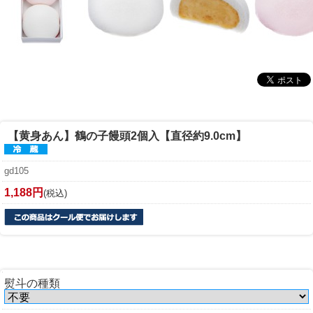
【黄身あん】
鶴の子饅頭2個入【直径約9.0cm】
gd105
1,188円
(税込)
熨斗の種類