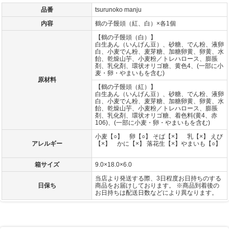
品番
tsurunoko manju
内容
鶴の子饅頭（紅、白）×各1個
【鶴の子饅頭（白）】
白生あん（いんげん豆）、砂糖、でん粉、液卵
白、小麦でん粉、麦芽糖、加糖卵黄、卵黄、水
飴、乾燥山芋、小麦粉／トレハロース、膨脹
剤、乳化剤、環状オリゴ糖、黄色4、(一部に小
麦・卵・やまいもを含む)
原材料
【鶴の子饅頭（紅）】
白生あん（いんげん豆）、砂糖、でん粉、液卵
白、小麦でん粉、麦芽糖、加糖卵黄、卵黄、水
飴、乾燥山芋、小麦粉／トレハロース、膨脹
剤、乳化剤、環状オリゴ糖、着色料(黄4、赤
106)、(一部に小麦・卵・やまいもを含む)
小麦【○】 卵【○】 そば【×】 乳【×】 えび
アレルギー
【×】 かに【×】 落花生【×】やまいも【○】
箱サイズ
9.0×18.0×6.0
当店より発送する際、3日程度お日持ちのする
日保ち
商品をお届けしております。 ※商品到着後の
お日持ちは配送日数などにより異なります。