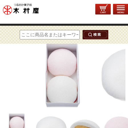
トップページ
>
和菓子
>
鶴の子饅頭
> 鶴の子饅頭2個入【直径約9.0cm】