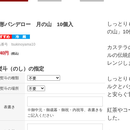
しっとり
形パンデロー 月の山 10個入
の山」10
番号 tsukinoyama10
カステラ
940円
(税込)
ルの伝統
レンジし
熨斗の種類
しっとり
ルクとバ
熨斗の場所
と安らぐ
表書き
紅茶やコ
※御中元・御歳暮・御祝・内祝等、表書きを
ご記入ください
した。