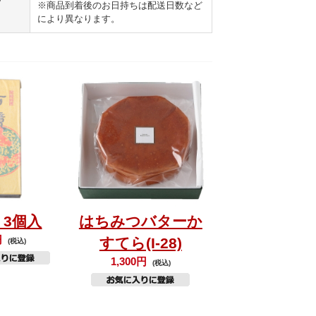
※商品到着後のお日持ちは配送日数など
により異なります。
 3個入
はちみつバターか
円
すてら(I-28)
(税込)
1,300円
(税込)