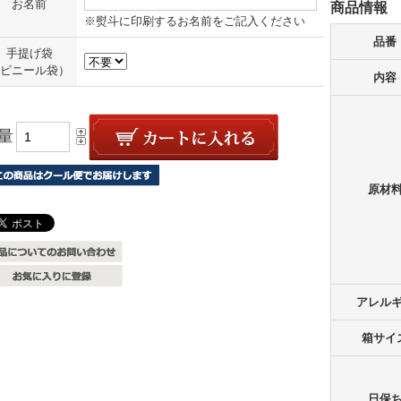
お名前
商品情報
※熨斗に印刷するお名前をご記入ください
品番
手提げ袋
ビニール袋）
内容
量
原材
アレル
箱サイ
日保