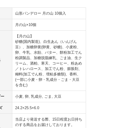
山形パンデロー 月の山 10個入
月の山×10個
【月の山】
砂糖(国内製造)、白生あん（いんげん
豆）、加糖卵黄(卵黄、砂糖)、小麦粉、
卵、牛乳、水飴、バター、餅粉加工でん
粉調製品、加糖脱脂練乳、ごま油、生ク
料
リーム、酒粕、寒天、コーヒー、粉あめ
／トレハロース、加工でん粉、膨脹剤、
糊料(加工でん粉、増粘多糖類)、香料、
(一部に小麦・卵・乳成分・ごま・大豆
を含む)
ギー
小麦, 卵, 乳成分, ごま, 大豆
ズ
24.2×25.5×6.0
当店より発送する際、15日程度お日持ち
のする商品をお届けしております。
ち