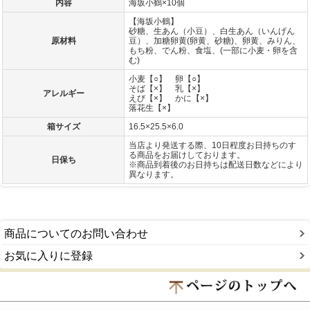
内容
海坂小鶴×10個
【海坂小鶴】
砂糖、生あん（小豆）、白生あん（いんげん
原材料
豆）、加糖卵黄(卵黄、砂糖)、卵黄、みりん、
もち粉、でん粉、食塩、(一部に小麦・卵を含
む)
小麦【○】 卵【○】
そば【×】 乳【×】
アレルギー
えび【×】 かに【×】
落花生【×】
箱サイズ
16.5×25.5×6.0
当店より発送する際、10日程度お日持ちのす
る商品をお届けしております。
日保ち
※商品到着後のお日持ちは配送日数などにより
異なります。
商品についてのお問い合わせ
お気に入りに登録