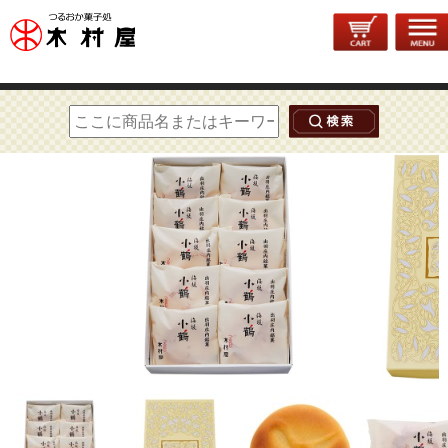
トップページ
>
和菓子
>
海坂小鶴
> 海坂小鶴 10個入