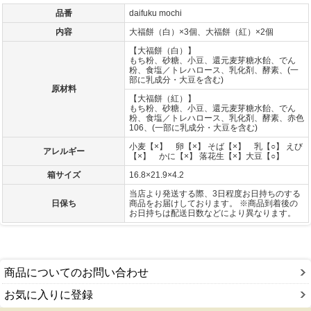
品番
daifuku mochi
内容
大福餅（白）×3個、大福餅（紅）×2個
【大福餅（白）】
もち粉、砂糖、小豆、還元麦芽糖水飴、でん
粉、食塩／トレハロース、乳化剤、酵素、(一
部に乳成分・大豆を含む)
原材料
【大福餅（紅）】
もち粉、砂糖、小豆、還元麦芽糖水飴、でん
粉、食塩／トレハロース、乳化剤、酵素、赤色
106、(一部に乳成分・大豆を含む)
小麦【×】 卵【×】 そば【×】 乳【○】 えび
アレルギー
【×】 かに【×】 落花生【×】大豆【○】
箱サイズ
16.8×21.9×4.2
当店より発送する際、3日程度お日持ちのする
日保ち
商品をお届けしております。 ※商品到着後の
お日持ちは配送日数などにより異なります。
商品についてのお問い合わせ
お気に入りに登録