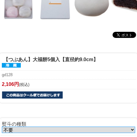
【つぶあん】
大福餅5個入【直径約9.0cm】
gd128
2,106円
(税込)
熨斗の種類