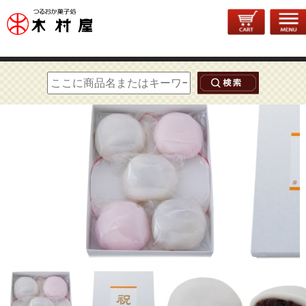
トップページ
>
和菓子
>
大福餅
> 大福餅5個入【直径約9.0cm】