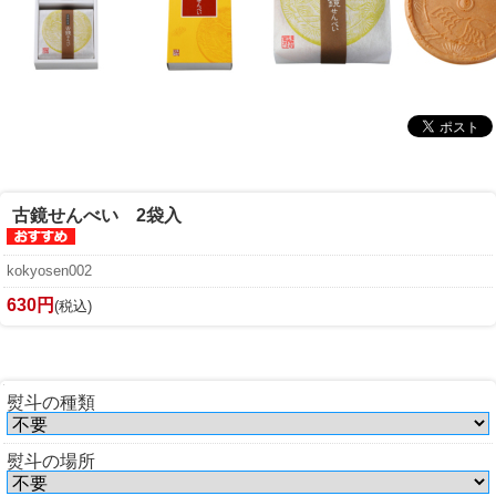
古鏡せんべい 2袋入
kokyosen002
630円
(税込)
熨斗の種類
熨斗の場所