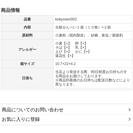
商品情報
品番
kokyosen002
内容
古鏡せんべい１袋（１０枚）×２袋
原材料
小麦粉（国内製造）、砂糖、食塩／膨脹剤
小麦【○】 卵【×】
そば【×】 乳【×】
アレルギー
えび【×】 かに【×】
落花生【×】
箱サイズ
10.7×22×4.2
当店より発送する際、90日程度お日持ちのす
る商品をお届けしております。
日保ち
※商品到着後のお日持ちは配送日数などにより
異なります。
商品についてのお問い合わせ
お気に入りに登録