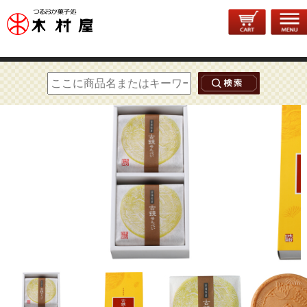
トップページ
>
山形銘菓
> 古鏡せんべい 2袋入