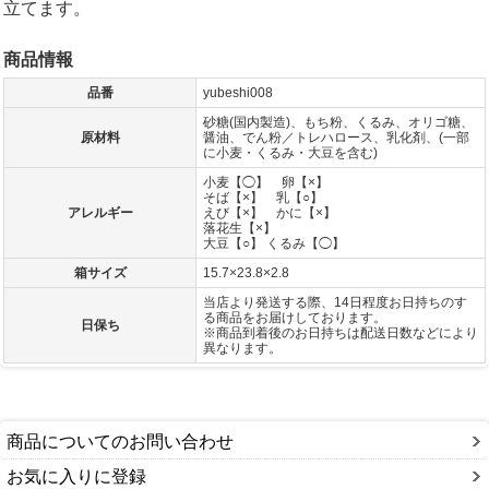
立てます。
商品情報
品番
yubeshi008
砂糖(国内製造)、もち粉、くるみ、オリゴ糖、
原材料
醤油、でん粉／トレハロース、乳化剤、(一部
に小麦・くるみ・大豆を含む)
小麦【◯】 卵【×】
そば【×】 乳【○】
アレルギー
えび【×】 かに【×】
落花生【×】
大豆【○】 くるみ【◯】
箱サイズ
15.7×23.8×2.8
当店より発送する際、14日程度お日持ちのす
る商品をお届けしております。
日保ち
※商品到着後のお日持ちは配送日数などにより
異なります。
商品についてのお問い合わせ
お気に入りに登録