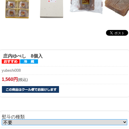
庄内ゆべし 8個入
yubeshi008
1,560円
(税込)
熨斗の種類