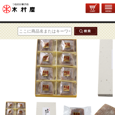
トップページ
>
通年菓子
>
庄内ゆべし
> 庄内ゆべし 8個入