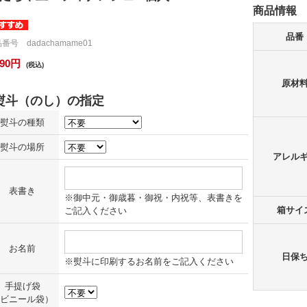
商品情報
品番
番号 dadachamame01
190円
(税込)
原材
熨斗の種類
熨斗の場所
アレル
表書き
※御中元・御歳暮・御祝・内祝等、表書きを
箱サイ
ご記入ください
お名前
日保
※熨斗に印刷するお名前をご記入ください
手提げ袋
ビニール袋）