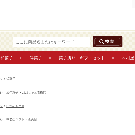
だだちゃ豆 フィナンシェ 6個入 洋菓子 鶴岡木村屋ネットショップ
和菓子
洋菓子
菓子折り・ギフトセット
木村屋
ジ
>
洋菓子
ジ
>
通年菓子
>
だだちゃ豆右衛門
ジ
>
山形のお土産
ジ
>
季節のギフト
>
母の日