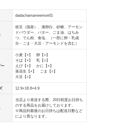
dadachamameemon01
枝豆（国産）、液卵白、砂糖、アーモン
ドパウダー、バター、ごま油、はちみ
料
つ、でん粉、食塩、（一部に卵・乳成
分・ごま・大豆・アーモンドを含む）
小麦【×】 卵【○】
そば【×】 乳【○】
ギー
えび【×】 かに【×】
落花生【×】 ごま【○】
大豆【○】
ズ
12.9×18.8×4.9
当店より発送する際、20日程度お日持ち
のする商品をお届けしております。
ち
※商品到着後のお日持ちは配送日数など
により異なります。