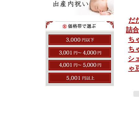
だ
詰合
ち
ち
シ
ゃ