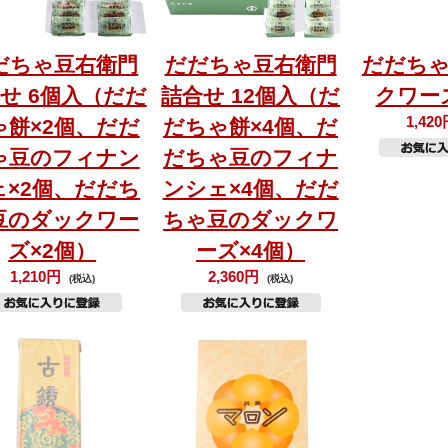
だちゃ豆右衛門
だだちゃ豆右衛門
だだち
せ 6個入（だだ
詰合せ 12個入（だ
クワー
1,42
ゃ餅×2個、だだ
だちゃ餅×4個、だ
ゃ豆のフィナン
だちゃ豆のフィナ
ェ×2個、だだち
ンシェ×4個、だだ
豆のダックワー
ちゃ豆のダックワ
ズ×2個）
ーズ×4個）
1,210円
2,360円
(税込)
(税込)