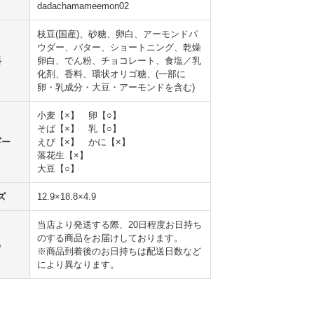
dadachamameemon02
枝豆(国産)、砂糖、卵白、アーモンドパ
ウダー、バター、ショートニング、乾燥
料
卵白、でん粉、チョコレート、食塩／乳
化剤、香料、環状オリゴ糖、(一部に
卵・乳成分・大豆・アーモンドを含む)
小麦【×】 卵【○】
そば【×】 乳【○】
ギー
えび【×】 かに【×】
落花生【×】
大豆【○】
ズ
12.9×18.8×4.9
当店より発送する際、20日程度お日持ち
のする商品をお届けしております。
ち
※商品到着後のお日持ちは配送日数など
により異なります。