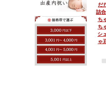
だ
詰合
ち
ち
シ
ゃ