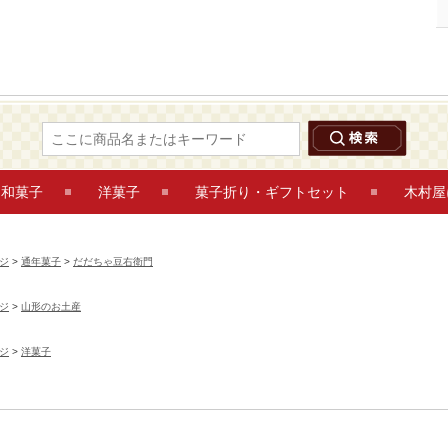
だだちゃ豆 ダックワーズ 6個入 だだちゃ豆右衛門 鶴岡木村屋ネットショップ
和菓子
洋菓子
菓子折り・ギフトセット
木村屋
ジ
>
通年菓子
>
だだちゃ豆右衛門
ジ
>
山形のお土産
ジ
>
洋菓子