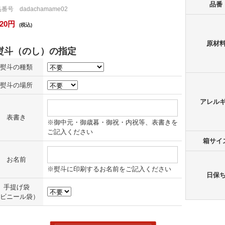
品番
番号 dadachamame02
420円
(税込)
原材
熨斗の種類
熨斗の場所
アレル
表書き
※御中元・御歳暮・御祝・内祝等、表書きを
ご記入ください
箱サイ
お名前
※熨斗に印刷するお名前をご記入ください
日保
手提げ袋
ビニール袋）