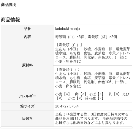
商品説明
商品情報
品番
kotobuki manju
内容
寿饅頭（白）×3個、寿饅頭（紅）×2個
【寿饅頭（白）】
生あん（小豆）、砂糖、小麦粉、卵、還元麦芽
糖水飴、もち粉、食塩、麦芽糖、寒天／トレハ
ロース、膨脹剤、乳化剤、赤色106、(一部に
小麦・卵を含む)
原材料
【寿饅頭(紅）】
生あん（小豆）、砂糖、小麦粉、卵、還元麦芽
糖水飴、もち粉、食塩、麦芽糖、寒天／トレハ
ロース、膨脹剤、乳化剤、赤色106、(一部に
小麦・卵を含む)
小麦【○】 卵【○】 そば【×】 乳【×】 えび
アレルギー
【×】 かに【×】 落花生【×】
箱サイズ
20.4×27.3×5.4
当店より発送する際、3日程度お日持ちのする
日保ち
商品をお届けしております。 ※商品到着後の
お日持ちは配送日数などにより異なります。