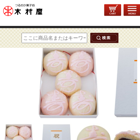
トップページ
>
出産内祝い
> 紅白饅頭（寿饅頭）5個入【直径約10.5cm】