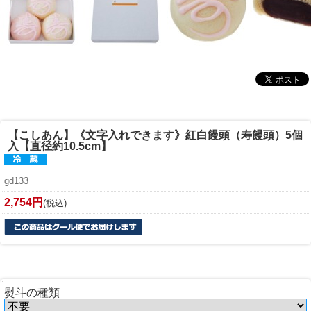
【こしあん】《文字入れできます》
紅白饅頭（寿饅頭）5個
入【直径約10.5cm】
gd133
2,754円
(税込)
熨斗の種類