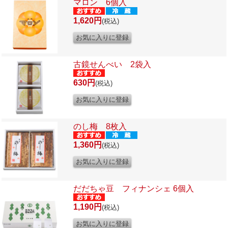
マロン 6個入
1,620円
(税込)
古鏡せんべい 2袋入
630円
(税込)
のし梅 8枚入
1,360円
(税込)
だだちゃ豆 フィナンシェ 6個入
1,190円
(税込)