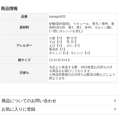
商品情報
品番
hanago003
砂糖(国内製造)、リキュール、寒天／香料、着
原材料
色料(赤106、黄4、青1、赤40、カルミン酸)、
(一部にオレンジを含む)
小麦【×】 卵【×】
そば【×】 乳【×】
アレルギー
えび【×】 かに【×】
落花生【×】
オレンジ【○】 オレンジ【○】
箱サイズ
13.3×32.5×4.5
当店より発送する際、36日程度お日持ちのす
る商品をお届けしております。
日保ち
※商品到着後のお日持ちは配送日数などにより
異なります。
商品についてのお問い合わせ
お気に入りに登録