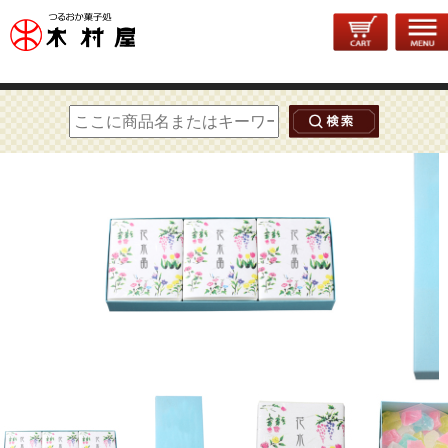
トップページ
>
出産内祝い
> 琥珀糖 花水晶 3箱入