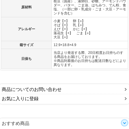
枝豆（国産）、液卵白、砂糖、アーモンドパウ
ダー、バター、ごま油、はちみつ、でん粉、食
原材料
塩、（一部に卵・乳成分・ごま・大豆・アーモ
ンドを含む）
小麦【×】 卵【○】
そば【×】 乳【○】
アレルギー
えび【×】 かに【×】
落花生【×】 ごま【○】
大豆【○】
箱サイズ
12.9×18.8×4.9
当店より発送する際、20日程度お日持ちのす
る商品をお届けしております。
日保ち
※商品到着後のお日持ちは配送日数などにより
異なります。
商品についてのお問い合わせ
お気に入りに登録
おすすめ商品