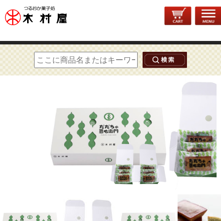
トップページ
>
通年菓子
>
だだちゃ豆右衛門
> だだちゃ豆 フィナンシェ 6個入