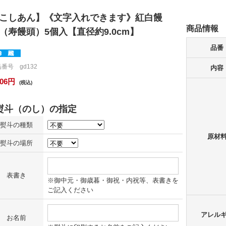
こしあん】《文字入れできます》
紅白饅
商品情報
（寿饅頭）5個入【直径約9.0cm】
品番
番号 gd132
内容
106円
(税込)
熨斗の種類
原材
熨斗の場所
表書き
※御中元・御歳暮・御祝・内祝等、表書きを
ご記入ください
アレル
お名前