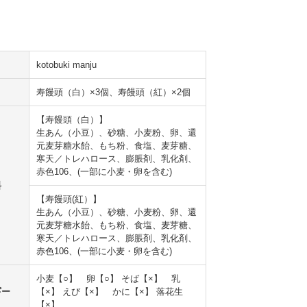
kotobuki manju
寿饅頭（白）×3個、寿饅頭（紅）×2個
【寿饅頭（白）】
生あん（小豆）、砂糖、小麦粉、卵、還
元麦芽糖水飴、もち粉、食塩、麦芽糖、
寒天／トレハロース、膨脹剤、乳化剤、
赤色106、(一部に小麦・卵を含む)
料
【寿饅頭(紅）】
生あん（小豆）、砂糖、小麦粉、卵、還
元麦芽糖水飴、もち粉、食塩、麦芽糖、
寒天／トレハロース、膨脹剤、乳化剤、
赤色106、(一部に小麦・卵を含む)
小麦【○】 卵【○】 そば【×】 乳
ギー
【×】 えび【×】 かに【×】 落花生
【×】