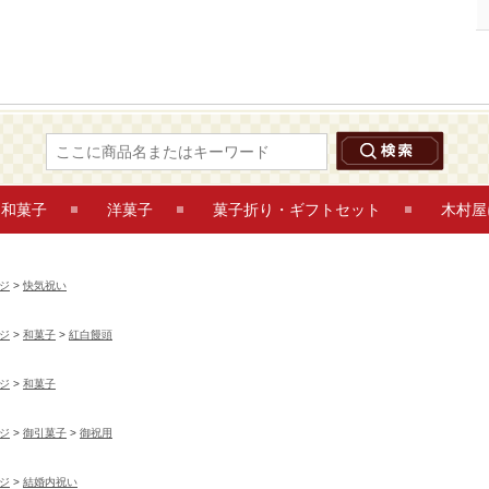
紅白饅頭（寿饅頭）5個入【直径約9.0cm】 快気祝い 鶴岡木村屋ネットショップ
和菓子
洋菓子
菓子折り・ギフトセット
木村屋
ジ
>
快気祝い
ジ
>
和菓子
>
紅白饅頭
ジ
>
和菓子
ジ
>
御引菓子
>
御祝用
ジ
>
結婚内祝い