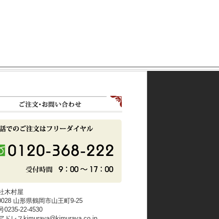
社木村屋
-0028 山形県鶴岡市山王町9-25
235-22-4530
レスkimuraya@kimuraya.co.jp