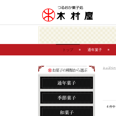
トップ
通年菓子
トップペー
4 件中