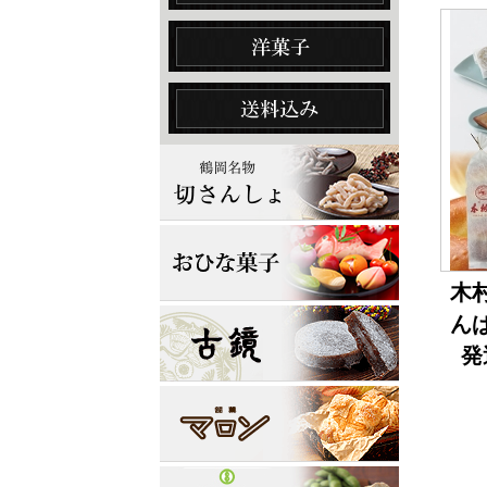
木
ん
発