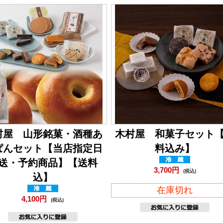
村屋 山形銘菓・酒種あ
木村屋 和菓子セット
ぱんセット【当店指定日
料込み】
送・予約商品】【送料
3,700円
(税込)
込】
在庫切れ
4,100円
(税込)