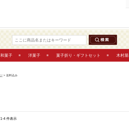
送料込み 鶴岡木村屋ネットショップ
和菓子
洋菓子
菓子折り・ギフトセット
木村屋
ジ
> 送料込み
 1-4 件表示