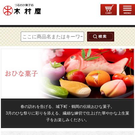
トップページ
>
季節菓子
> おひな菓子
春の訪れを告げる、城下町・鶴岡の伝統おひな菓子。
3月のひな祭りに彩りを添える、繊細な練切で仕上げた華やかな上生菓
子をお楽しみください。