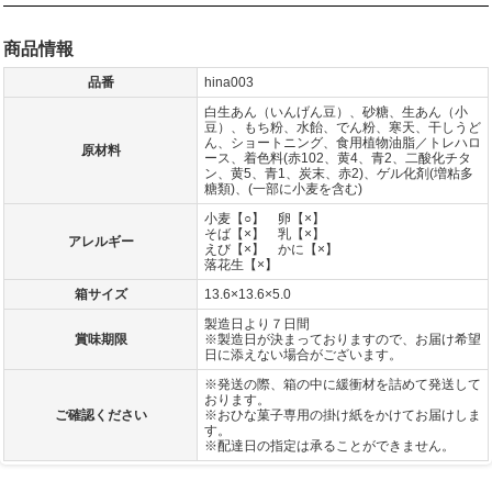
商品情報
品番
hina003
白生あん（いんげん豆）、砂糖、生あん（小
豆）、もち粉、水飴、でん粉、寒天、干しうど
ん、ショートニング、食用植物油脂／トレハロ
原材料
ース、着色料(赤102、黄4、青2、二酸化チタ
ン、黄5、青1、炭末、赤2)、ゲル化剤(増粘多
糖類)、(一部に小麦を含む)
小麦【○】 卵【×】
そば【×】 乳【×】
アレルギー
えび【×】 かに【×】
落花生【×】
箱サイズ
13.6×13.6×5.0
製造日より７日間
賞味期限
※製造日が決まっておりますので、お届け希望
日に添えない場合がございます。
※発送の際、箱の中に緩衝材を詰めて発送して
おります。
ご確認ください
※おひな菓子専用の掛け紙をかけてお届けしま
す。
※配達日の指定は承ることができません。