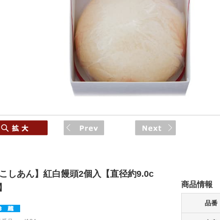
こしあん】
紅白饅頭2個入【直径約9.0c
商品情報
】
品番