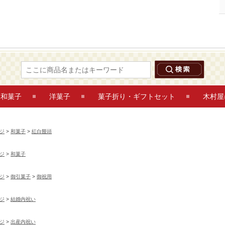
紅白饅頭2個入【直径約9.0cm】 紅白饅頭 鶴岡木村屋ネットショップ
和菓子
洋菓子
菓子折り・ギフトセット
木村屋
ジ
>
和菓子
>
紅白饅頭
ジ
>
和菓子
ジ
>
御引菓子
>
御祝用
ジ
>
結婚内祝い
ジ
>
出産内祝い