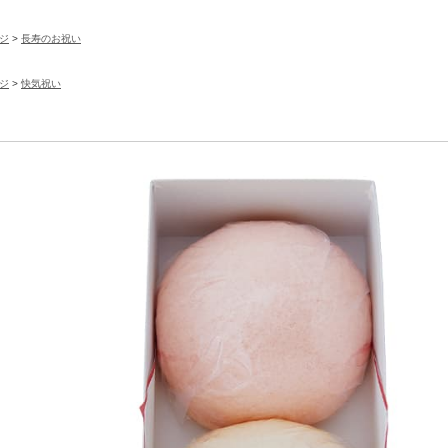
ジ
>
長寿のお祝い
ジ
>
快気祝い