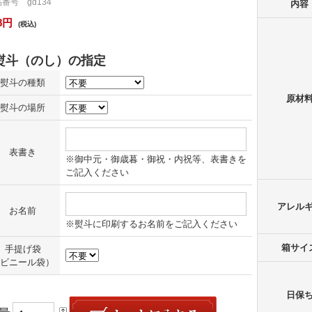
番号 gd134
内容
8円
(税込)
熨斗の種類
原材
熨斗の場所
表書き
※御中元・御歳暮・御祝・内祝等、表書きを
ご記入ください
アレル
お名前
※熨斗に印刷するお名前をご記入ください
箱サイ
手提げ袋
ビニール袋）
日保