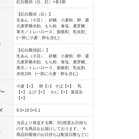
紅白饅頭（白、紅）×各1個
【紅白饅頭（白）】
生あん（小豆）、砂糖、小麦粉、卵、還
元麦芽糖水飴、もち粉、食塩、麦芽糖、
寒天／トレハロース、膨脹剤、乳化剤、
(一部に小麦・卵を含む)
料
【紅白饅頭(紅）】
生あん（小豆）、砂糖、小麦粉、卵、還
元麦芽糖水飴、もち粉、食塩、麦芽糖、
寒天／トレハロース、膨脹剤、乳化剤、
赤色106、(一部に小麦・卵を含む)
小麦【○】 卵【○】 そば【×】 乳
ギー
【×】 えび【×】 かに【×】 落花生
【×】
ズ
9.0×18.0×5.1
当店より発送する際、3日程度お日持ち
のする商品をお届けしております。 ※
ち
商品到着後のお日持ちは配送日数などに