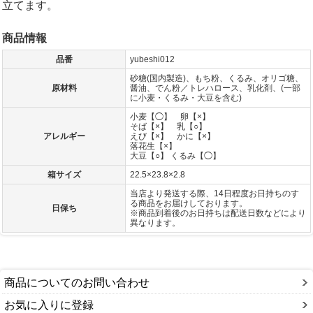
立てます。
商品情報
品番
yubeshi012
砂糖(国内製造)、もち粉、くるみ、オリゴ糖、
原材料
醤油、でん粉／トレハロース、乳化剤、(一部
に小麦・くるみ・大豆を含む)
小麦【◯】 卵【×】
そば【×】 乳【○】
アレルギー
えび【×】 かに【×】
落花生【×】
大豆【○】 くるみ【◯】
箱サイズ
22.5×23.8×2.8
当店より発送する際、14日程度お日持ちのす
る商品をお届けしております。
日保ち
※商品到着後のお日持ちは配送日数などにより
異なります。
商品についてのお問い合わせ
お気に入りに登録