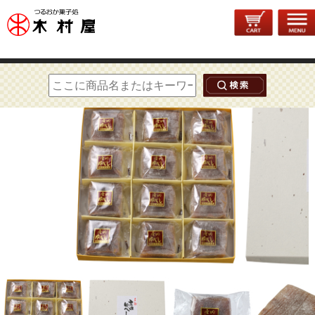
トップページ
>
通年菓子
>
庄内ゆべし
> 庄内ゆべし 12個入